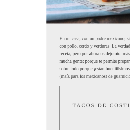
En mi casa, con un padre mexicano, s
con pollo, cerdo y verduras. La verda
receta, pero por ahora os dejo otra má
mucha gente; porque te permite preparar
sobre todo porque ¡están bueniiiisimos
(maíz para los mexicanos) de guarnici
TACOS DE COST