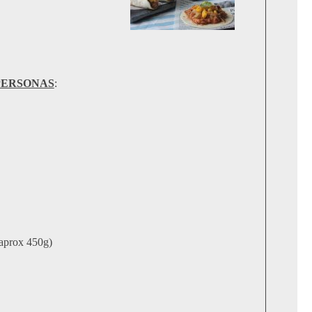
PERSONAS
:
(aprox 450g)