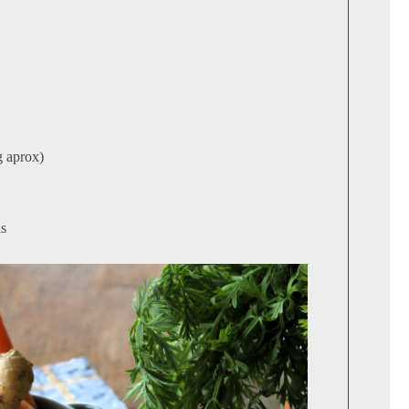
g aprox)
as