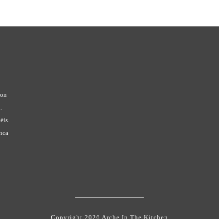
con
.
éis.
anca
Copyright 2026 Arche In The Kitchen