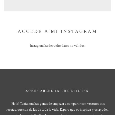
ACCEDE A MI INSTAGRAM
Instagram ha devuelto datos no válidos.
SOBRE ARCHE IN THE KITCHEN
¡Hola! Tenía muchas ganas de empezar a compartir con vosotros mis
recetas, que son de las de toda la vida. Espero que os inspiren y os ayuden