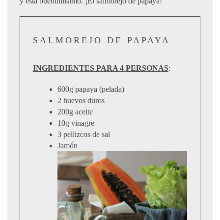
y está bueniiiiiisimo. ¡El salmorejo de papaya!
SALMOREJO DE PAPAYA
INGREDIENTES PARA 4 PERSONAS
:
600g papaya (pelada)
2 huevos duros
200g aceite
10g vinagre
3 pellizcos de sal
Jamón