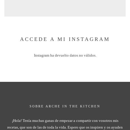
ACCEDE A MI INSTAGRAM
Instagram ha devuelto datos no válidos.
SOBRE ARCHE IN THE KITCHEN
¡Hola! Tenía muchas ganas de empezar a compartir con vosotros mis
recetas, que son de las de toda la vida. Espero que os inspiren y os ayuden