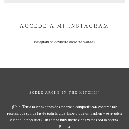
ACCEDE A MI INSTAGRAM
Instagram ha devuelto datos no válidos.
SOBRE ARCHE IN THE KITCHEN
¡Hola! Tenía muchas ganas de empezar a compartir con vosotros mis
recetas, que son de las de toda la vida. Espero que os inspiren y os ayuden
cuando lo necesitéis. Un abrazo muy fuerte y nos vemos por la cocina.
Blanca