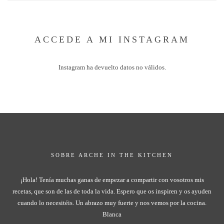
ACCEDE A MI INSTAGRAM
Instagram ha devuelto datos no válidos.
SOBRE ARCHE IN THE KITCHEN
¡Hola! Tenía muchas ganas de empezar a compartir con vosotros mis
recetas, que son de las de toda la vida. Espero que os inspiren y os ayuden
cuando lo necesitéis. Un abrazo muy fuerte y nos vemos por la cocina.
Blanca