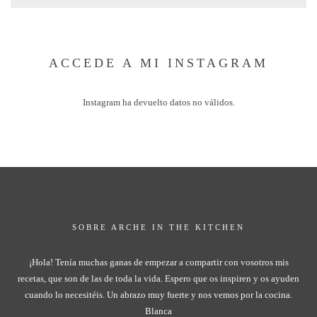
ACCEDE A MI INSTAGRAM
Instagram ha devuelto datos no válidos.
SOBRE ARCHE IN THE KITCHEN
¡Hola! Tenía muchas ganas de empezar a compartir con vosotros mis
recetas, que son de las de toda la vida. Espero que os inspiren y os ayuden
cuando lo necesitéis. Un abrazo muy fuerte y nos vemos por la cocina.
Blanca